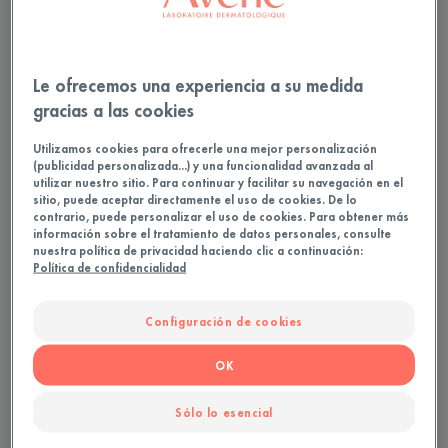
¿Qué son los brotes
Le ofrecemos una experiencia a su medida
infantiles?
gracias a las cookies
Los brotes infantiles no son tan poco comunes.
Utilizamos cookies para ofrecerle una mejor personalización
(publicidad personalizada...) y una funcionalidad avanzada al
Afectan a 1 de cada 5 recién nacidos entre 0 y
utilizar nuestro sitio. Para continuar y facilitar su navegación en el
sitio, puede aceptar directamente el uso de cookies. De lo
3 meses, con mayor frecuencia a los varones. Se
contrario, puede personalizar el uso de cookies. Para obtener más
manifiestan en forma de pequeños granos rojos o
información sobre el tratamiento de datos personales, consulte
nuestra política de privacidad haciendo clic a continuación:
blancos y comedones cerrados apenas visibles,
Política de confidencialidad
principalmente en las mejillas, pero también en la
frente y la barbilla (más raramente en los hombros,
Configuración de cookies
la espalda y el pecho). Aunque pueden causar
OK
angustia a los padres, los brotes infantiles no son
dolorosos ni producen comezones (*Debido a la
Sólo lo esencial
sequedad de la piel). Tampoco los predispone a