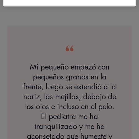
padecer brotes juveniles en el futuro.
Mi pequeño empezó con
pequeños granos en la
frente, luego se extendió a la
nariz, las mejillas, debajo de
los ojos e incluso en el pelo.
El pediatra me ha
tranquilizado y me ha
aconsejado que humecte y