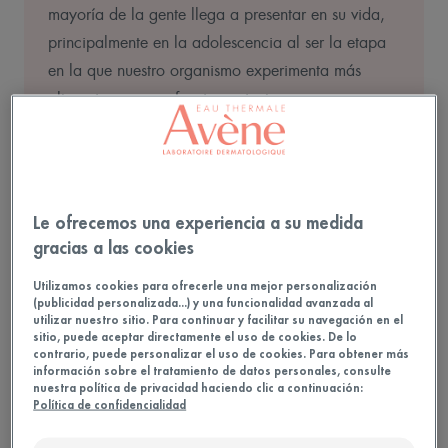
mayoría de la gente llega a presentar en su vida,
principalmente en la adolescencia al ser la etapa
en la que nuestro organismo experimenta más
alteraciones en su funcionamiento.
causas de las
Pero entonces, ¿cuáles son las
imperfecciones
?, ¿por qué me sale a pesar de
que ya no soy un adolescente? La respuesta a esas
Le ofrecemos una experiencia a su medida
preguntas las conocerás en este artículo.
gracias a las cookies
Utilizamos cookies para ofrecerle una mejor personalización
(publicidad personalizada...) y una funcionalidad avanzada al
utilizar nuestro sitio. Para continuar y facilitar su navegación en el
sitio, puede aceptar directamente el uso de cookies. De lo
contrario, puede personalizar el uso de cookies. Para obtener más
información sobre el tratamiento de datos personales, consulte
¿Qué es las imperfecciones?
nuestra política de privacidad haciendo clic a continuación:
Política de confidencialidad
Antes de explicar las causas de las imperfecciones