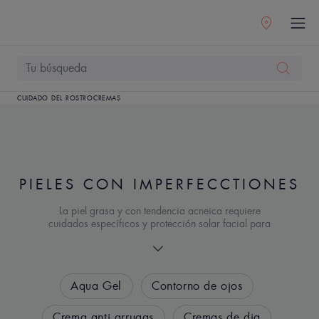
CUIDADO DEL ROSTRO
CREMAS
PIELES CON IMPERFECCTIONES
La piel grasa y con tendencia acneica requiere
cuidados específicos y protección solar facial para
prevenir daños, envejecimiento y riesgos solares. Es
esencial elegir productos adecuados, como cremas
o brumas con SPF 20, 30 o 50+.
Aqua Gel
Contorno de ojos
Crema anti arrugas
Cremas de dia