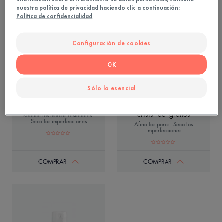
nuestra política de privacidad haciendo clic a continuación:
Política de confidencialidad
Configuración de cookies
OK
Sólo lo esencial
COMEDOMED PEELING
Comedomed Spot
Crema intensiva para
crisis de granos
Reduce las marcas residuales -
Seca las imperfecciones
Afina los poros - Seca las
imperfecciones
COMPRAR
COMPRAR