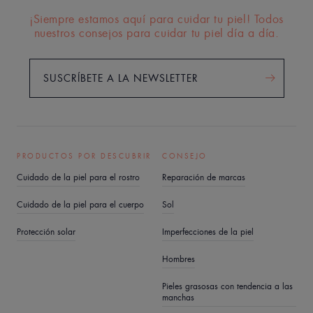
cuidado. Nuestros desmaquillantes de ojos están
¡Siempre estamos aquí para cuidar tu piel! Todos
diseñados para respetar la fragilidad de esta zona del
nuestros consejos para cuidar tu piel día a día.
rostro.
El último paso esencial para una limpieza suave es una
SUSCRÍBETE A LA NEWSLETTER
niebla del Spray de agua termal. Perfecciona la limpieza
y el desmaquillado eliminando los restos de la leche
limpiadora o del agua micelar. En el caso del gel
limpiador o la espuma limpiadora, elimina con suavidad
PRODUCTOS POR DESCUBRIR
CONSEJO
el cloro y la cal del agua del grifo gracias a sus
Cuidado de la piel para el rostro
Reparación de marcas
propiedades calmantes, suavizantes y antirritantes.
Cuidado de la piel para el cuerpo
Sol
Hidratar la piel a diario
Protección solar
Imperfecciones de la piel
Utilizar un producto facial hidratante todos los días
Hombres
logrará:
• Reavivar la tez
Pieles grasosas con tendencia a las
manchas
• Proteger la piel de las agresiones externas