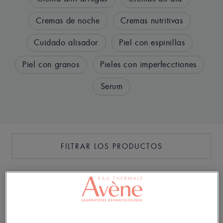
Cremas de noche
Cremas nutritivas
Cuidado alisador
Piel con espinillas
Piel con granos
Pieles con imperfecctiones
Serum
FILTRAR LOS PRODUCTOS
9 resultados