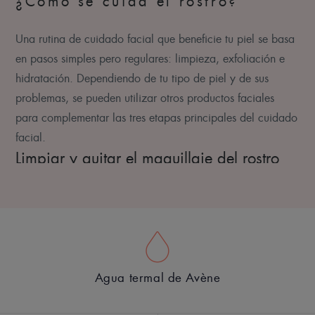
¿Cómo se cuida el rostro?
Una rutina de cuidado facial que beneficie tu piel se basa
en pasos simples pero regulares: limpieza, exfoliación e
hidratación. Dependiendo de tu tipo de piel y de sus
problemas, se pueden utilizar otros productos faciales
para complementar las tres etapas principales del cuidado
facial.
Limpiar y quitar el maquillaje del rostro
Limpiar o desmaquillar es el paso obligatorio antes de irse
a dormir. Ya sea una leche limpiadora o un agua micelar,
estos productos limpiadores eliminan las impurezas y el
maquillaje de tu piel, así como la contaminación, el sudor,
el sebo, etc.
Agua termal de Avène
Para una limpieza completa, elige un limpiador facial
adecuado para tu tipo de piel. Ya sea un limpiador en gel,