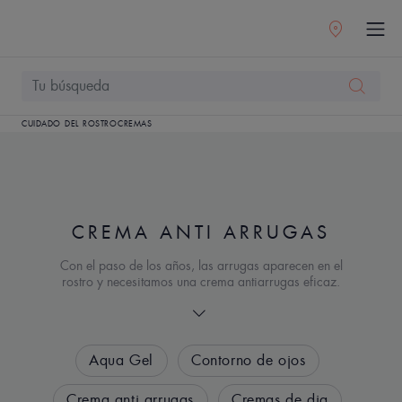
CUIDADO DEL ROSTRO
CREMAS
CREMA ANTI ARRUGAS
Con el paso de los años, las arrugas aparecen en el
rostro y necesitamos una crema antiarrugas eficaz.
Ya sea una crema para las primeras arrugas, una
crema para las arrugas establecidas o una rutina
de cuidado antiarrugas más general, regálate una
rutina personalizada de nuestra línea de rutinas de
Aqua Gel
Contorno de ojos
cuidado antiarrugas.
Crema anti arrugas
Cremas de dia