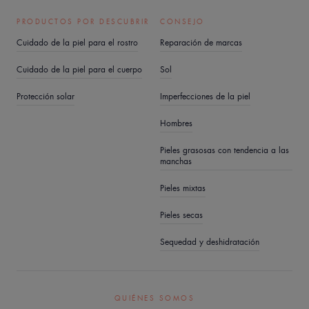
limpiador o la espuma limpiadora, elimina con suavidad
PRODUCTOS POR DESCUBRIR
CONSEJO
el cloro y la cal del agua del grifo gracias a sus
Cuidado de la piel para el rostro
Reparación de marcas
propiedades calmantes, suavizantes y antirritantes.
Cuidado de la piel para el cuerpo
Sol
Hidratar la piel a diario
Protección solar
Imperfecciones de la piel
Utilizar un producto facial hidratante todos los días
Hombres
logrará:
• Reavivar la tez
Pieles grasosas con tendencia a las
manchas
• Proteger la piel de las agresiones externas
(contaminación, frío, viento, sol)
Pieles mixtas
• Evitar la sequedad y la deshidratación
Pieles secas
• Responder a las necesidades de tu piel y retrasar los
Sequedad y deshidratación
signos del envejecimiento
Recomendamos estos productos para el cuidado del
rostro, que deben aplicarse con movimientos suaves sobre
QUIÉNES SOMOS
la piel limpia: