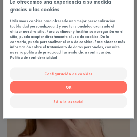
Le ofrecemos una experiencia a su medida
requiere una atención y un cuidado especiales a
gracias a las cookies
largo plazo, ya que es necesario reforzar la
barrera cutánea.
Utilizamos cookies para ofrecerle una mejor personalización
(publicidad personalizada...) y una funcionalidad avanzada al
utilizar nuestro sitio. Para continuar y facilitar su navegación en el
sitio, puede aceptar directamente el uso de cookies. De lo
contrario, puede personalizar el uso de cookies. Para obtener más
información sobre el tratamiento de datos personales, consulte
nuestra política de privacidad haciendo clic a continuación:
Política de confidencialidad
Configuración de cookies
OK
Sólo lo esencial