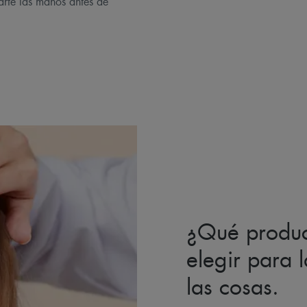
rte las manos antes de
¿Qué produc
elegir para l
las cosas.