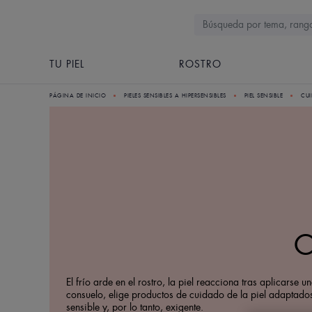
TU PIEL
ROSTRO
PÁGINA DE INICIO
PIELES SENSIBLES A HIPERSENSIBLES
PIEL SENSIBLE
CUI
C
El frío arde en el rostro, la piel reacciona tras aplicar
consuelo, elige productos de cuidado de la piel adaptados
sensible y, por lo tanto, exigente.