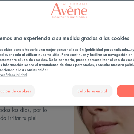
Piel sensible
emos una experiencia a su medida gracias a las cookies
cookies para ofrecerle una mejor personalización (publicidad personalizada...) 
ad avanzada al utilizar nuestro sitio. Para continuar y facilitar su navegación en 
ectamente el uso de cookies. De lo contrario, puede personalizar el uso de cook
 información sobre el tratamiento de datos personales, consulte nuestra políti
haciendo clic a continuación:
 confidencialidad
sible
ación de cookies
Sólo lo esencial
ndo tienes una piel
acial adecuada. Este es
odos los días, por lo
a irritar tu piel