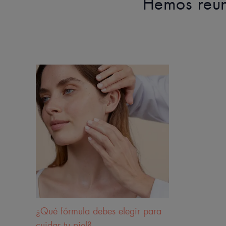
Hemos reun
¿Qué fórmula debes elegir para
cuidar tu piel?