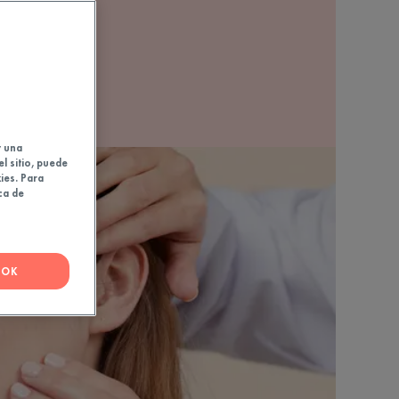
y una
el sitio, puede
ies. Para
ca de
OK