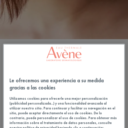
Los rasgos específicos de la
piel adulta propensa a los
Le ofrecemos una experiencia a su medida
brotes
gracias a las cookies
Mientras que los hombres se libran relativamente bien de
Utilizamos cookies para ofrecerle una mejor personalización
(publicidad personalizada...) y una funcionalidad avanzada al
los brotes en adultos, esto afecta al menos a una cuarta
utilizar nuestro sitio. Para continuar y facilitar su navegación en el
parte de las mujeres mayores de 25 años. La mayoría
sitio, puede aceptar directamente el uso de cookies. De lo
contrario, puede personalizar el uso de cookies. Para obtener más
nunca ha visto desaparecer realmente los granos de su
información sobre el tratamiento de datos personales, consulte
nuestra política de privacidad haciendo clic a continuación: