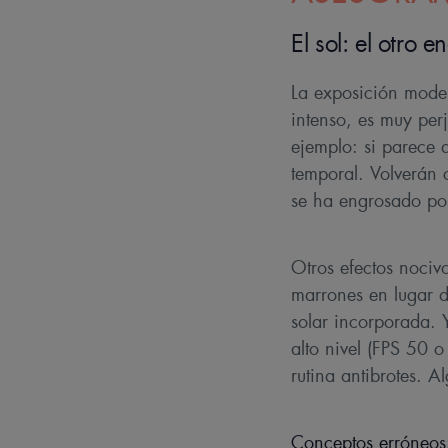
El sol: el otro 
La exposición moder
intenso, es muy perj
ejemplo: si parece 
temporal. Volverán 
se ha engrosado por
Otros efectos nociv
marrones en lugar d
solar incorporada. Y
alto nivel (FPS 50 
rutina antibrotes. A
Conceptos erróneos: 