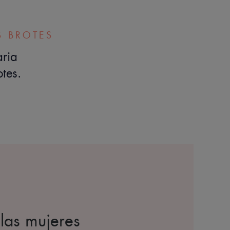
S BROTES
aria
tes.
 las mujeres