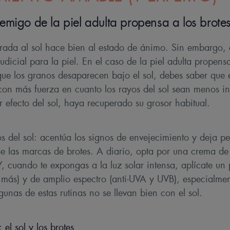
enemigo de la piel adulta propensa a los brote
ada al sol hace bien al estado de ánimo. Sin embargo, 
udicial para la piel. En el caso de la piel adulta propensa
que los granos desaparecen bajo el sol, debes saber que e
con más fuerza en cuanto los rayos del sol sean menos int
 efecto del sol, haya recuperado su grosor habitual.
os del sol: acentúa los signos de envejecimiento y deja
e las marcas de brotes. A diario, opta por una crema de
, cuando te expongas a la luz solar intensa, aplícate un 
o más) y de amplio espectro (anti-UVA y UVB), especialmen
lgunas de estas rutinas no se llevan bien con el sol.
el sol y los brotes