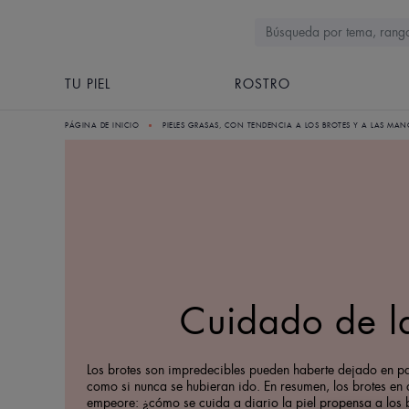
TU PIEL
ROSTRO
PÁGINA DE INICIO
PIELES GRASAS, CON TENDENCIA A LOS BROTES Y A LAS MA
Cuidado de la
Los brotes son impredecibles pueden haberte dejado en pa
como si nunca se hubieran ido. En resumen, los brotes en 
empeore: ¿cómo se cuida a diario la piel propensa a los b