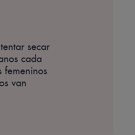
tentar secar
ranos cada
s femeninos
nos van