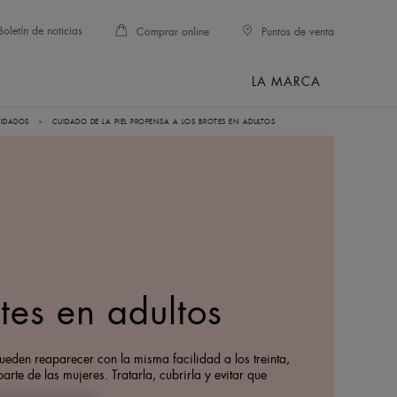
Boletín de noticias
Comprar online
Puntos de venta
LA MARCA
UIDADOS
CUIDADO DE LA PIEL PROPENSA A LOS BROTES EN ADULTOS
tes en adultos
eden reaparecer con la misma facilidad a los treinta,
te de las mujeres. Tratarla, cubrirla y evitar que