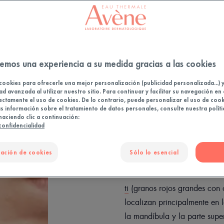
Brotes en adultos: causas y cuidados
emos una experiencia a su medida gracias a las cookies
cookies para ofrecerle una mejor personalización (publicidad personalizada...) 
ad avanzada al utilizar nuestro sitio. Para continuar y facilitar su navegación en 
ectamente el uso de cookies. De lo contrario, puede personalizar el uso de cook
Los rasgos esp
 información sobre el tratamiento de datos personales, consulte nuestra políti
haciendo clic a continuación:
la piel adulta
 confidencialidad
los brotes
ación de cookies
Sólo lo esencial
Los brotes en adultos son má
ti
(granos rojos grandes con o
localizan principalmente en l
la mandíbula y la parte super