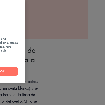
y una
el sitio, puede
ies. Para
ecíficos de
ca de
 propensa a
OK
s bien brotes con bolsas
 sin punta blanca) y se
a barbilla, la línea de
ior del cuello. Si no se