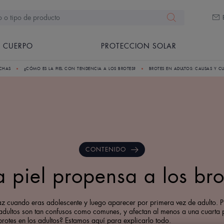
CUERPO
PROTECCION SOLAR
NCHAS
¿CÓMO ES LA PIEL CON TENDENCIA A LOS BROTES?
BROTES EN ADULTOS: CAUSAS Y C
CONTENIDO
 piel propensa a los bro
z cuando eras adolescente y luego aparecer por primera vez de adulto. Pu
adultos son tan confusos como comunes, y afectan al menos a una cuarta par
rotes en los adultos? Estamos aquí para explicarlo todo.