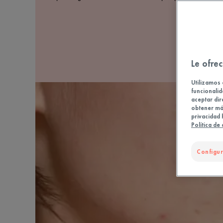
Le ofrec
Utilizamos 
funcionalid
aceptar dir
obtener más
privacidad 
Política de
Configur