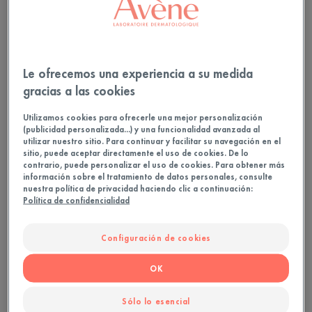
resistencia.
Triple resistencia: al agua, la arena y el sudor.
Le ofrecemos una experiencia a su medida
gracias a las cookies
Triple resistencia al agua, la arena y el sudor.
Utilizamos cookies para ofrecerle una mejor personalización
Formulado para limitar el impacto en el medio
(publicidad personalizada...) y una funcionalidad avanzada al
marino.
utilizar nuestro sitio. Para continuar y facilitar su navegación en el
sitio, puede aceptar directamente el uso de cookies. De lo
Alta tolerancia pediátrica.
contrario, puede personalizar el uso de cookies. Para obtener más
información sobre el tratamiento de datos personales, consulte
nuestra política de privacidad haciendo clic a continuación:
200ml
Rociar
Política de confidencialidad
Configuración de cookies
Ideal para
OK
Niños - Familia
Sólo lo esencial