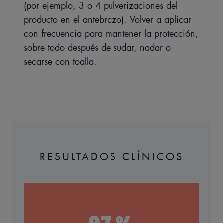
(por ejemplo, 3 o 4 pulverizaciones del
Beneficios
producto en el antebrazo). Volver a aplicar
PROTECCIÓN SOLAR: filtros fotoestables UVB-UVA que
con frecuencia para mantener la protección,
combaten los efectos nocivos de la radiación solar.
TRIPLE RESISTENCIA: muy resistente al agua y resistente a
sobre todo después de sudar, nadar o
la arena y el sudor, protege la piel de los efectos nocivos
secarse con toalla.
del sol incluso al nadar.
ALTA TOLERANCIA PEDIÁTRICA: Probado bajo control
dermatológico y pediátrico.
TEXTURA LIGERA: de fácil aplicación.
HIDRATANTE: hidrata las capas superiores de la piel.
RESULTADOS CLÍNICOS