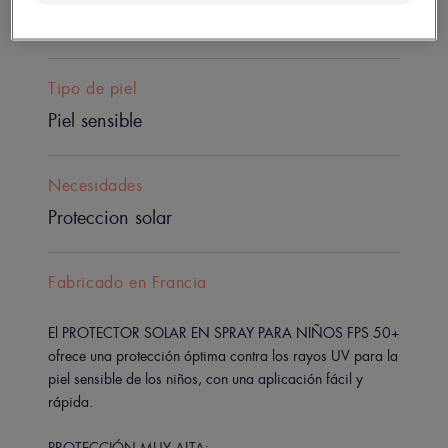
Fototipo
Tipo de piel
Piel sensible
Necesidades
Proteccion solar
Fabricado en Francia
El PROTECTOR SOLAR EN SPRAY PARA NIÑOS FPS 50+
ofrece una protección óptima contra los rayos UV para la
piel sensible de los niños, con una aplicación fácil y
rápida.