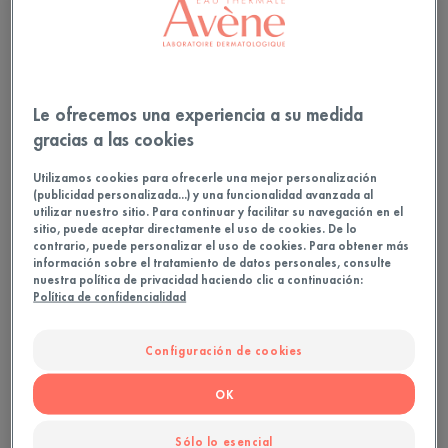
Probado y aprobado en piel seca con tendencia
piel sensible.
Muy alta tolerancia, ultra resistente, protección
Le ofrecemos una experiencia a su medida
gracias a las cookies
ultra amplia.
Utilizamos cookies para ofrecerle una mejor personalización
(publicidad personalizada...) y una funcionalidad avanzada al
150ml
Tubo
utilizar nuestro sitio. Para continuar y facilitar su navegación en el
sitio, puede aceptar directamente el uso de cookies. De lo
contrario, puede personalizar el uso de cookies. Para obtener más
información sobre el tratamiento de datos personales, consulte
nuestra política de privacidad haciendo clic a continuación:
Ideal para
Política de confidencialidad
Bebés - Niños - Adultos
Configuración de cookies
Fototipo
OK
Sólo lo esencial