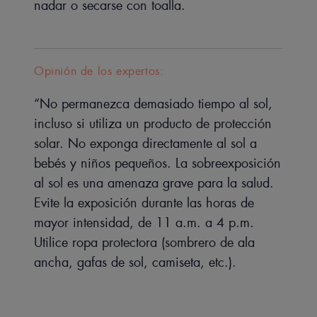
nadar o secarse con toalla.
EN PALABRAS DE NUESTRO EXPERTO
Opinión de los expertos:
“No permanezca demasiado tiempo al sol,
incluso si utiliza un producto de protección
El producto de protección solar
solar. No exponga directamente al sol a
adecuado para los tipos de piel
bebés y niños pequeños. La sobreexposición
al sol es una amenaza grave para la salud.
más vulnerables y las
Evite la exposición durante las horas de
condiciones de sol más intensas.
mayor intensidad, de 11 a.m. a 4 p.m.
Utilice ropa protectora (sombrero de ala
ancha, gafas de sol, camiseta, etc.).
Beneficios