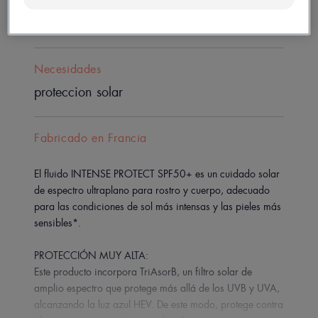
Tipo de piel
Piel sensible
Necesidades
proteccion solar
Fabricado en Francia
El fluido INTENSE PROTECT SPF50+ es un cuidado solar
de espectro ultraplano para rostro y cuerpo, adecuado
para las condiciones de sol más intensas y las pieles más
sensibles*.
PROTECCIÓN MUY ALTA:
Este producto incorpora TriAsorB, un filtro solar de
amplio espectro que protege más allá de los UVB y UVA,
alcanzando la luz azul HEV. De este modo, protege contra