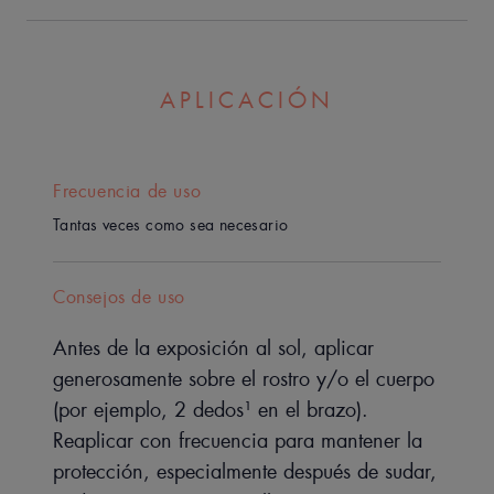
blancas.
Nuestros compromisos para limitar el impacto en el
medio marino:
APLICACIÓN
Filtros evaluados como no ecotóxicos, probados en 3
especies clave de la biodiversidad marina¹.
Frecuencia de uso
Productos desarrollados con fórmulas optimizadas para
favorecer la biodegradabilidad² y con un número
Tantas veces como sea necesario
limitado de filtros UV. Envases fabricados con materiales
reciclados o reciclables, de origen biológico o
Consejos de uso
compostables, o con reducción de plástico. En este caso:
envase totalmente reciclable que contiene al menos un
Antes de la exposición al sol, aplicar
30% de materiales reciclados.
Acciones de comunicación destinadas a sensibilizar y
generosamente sobre el rostro y/o el cuerpo
educar al público sobre la necesidad de elegir una
(por ejemplo, 2 dedos¹ en el brazo).
protección solar adecuada y seguir las recomendaciones
Reaplicar con frecuencia para mantener la
de uso.
protección, especialmente después de sudar,