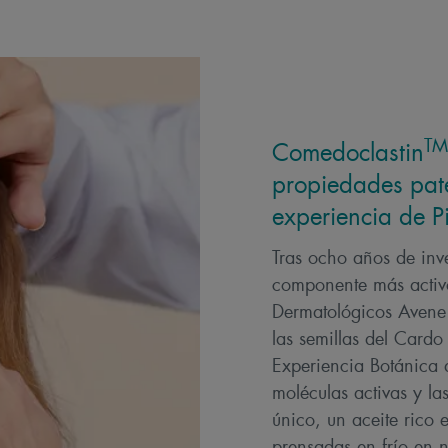
TM
Comedoclastin
propiedades pat
experiencia de P
Tras ocho años de inve
componente más activo
Dermatológicos Avene
las semillas del Card
Experiencia Botánica d
moléculas activas y la
único, un aceite rico 
prensadas en frío en n