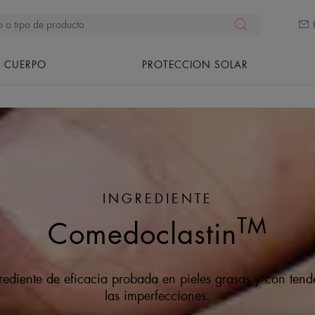
CUERPO
PROTECCION SOLAR
INGREDIENTE
TM
Comedoclastin
rediente de eficacia probada en pieles grasas y con tend
las imperfecciones.