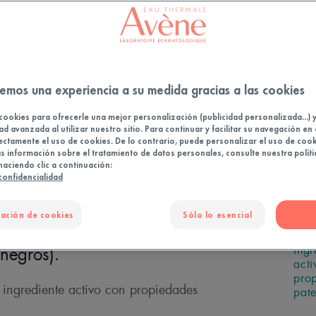
emos una experiencia a su medida gracias a las cookies
cookies para ofrecerle una mejor personalización (publicidad personalizada...) 
ad avanzada al utilizar nuestro sitio. Para continuar y facilitar su navegación en 
Ori
ropea, antiguamente conocida
ectamente el uso de cookies. De lo contrario, puede personalizar el uso de cook
extr
 información sobre el tratamiento de datos personales, consulte nuestra políti
o terapéuticos, los
líqu
haciendo clic a continuación:
 confidencialidad
e son los primeros en
Pro
sus actividades potentes y
Fran
ación de cookies
Sólo lo esencial
so de sebo y las
Pate
ingr
 negros).
acti
pro
 ingrediente activo con propiedades
pat