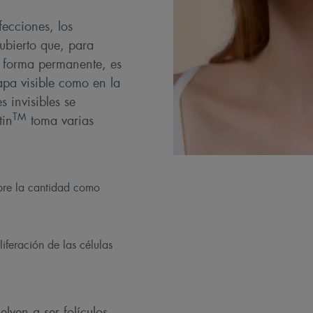
fecciones, los
ubierto que, para
de forma permanente, es
apa visible como en la
s invisibles se
TM
tin
toma varias
bre la cantidad como
iferación de las células
elven a ser folículos