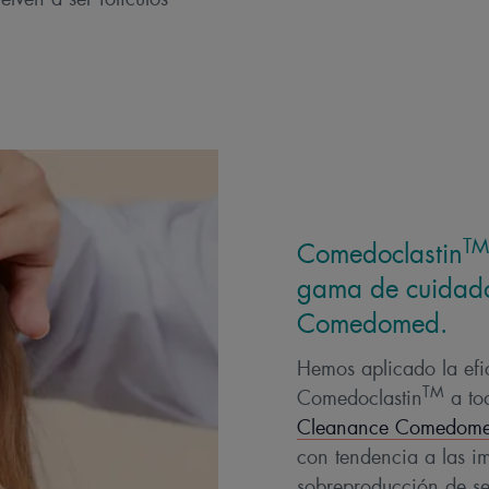
TM
Comedoclastin
gama de cuidado
Comedomed.
Hemos aplicado la efic
TM
Comedoclastin
a to
Cleanance Comedom
con tendencia a las im
sobreproducción de se