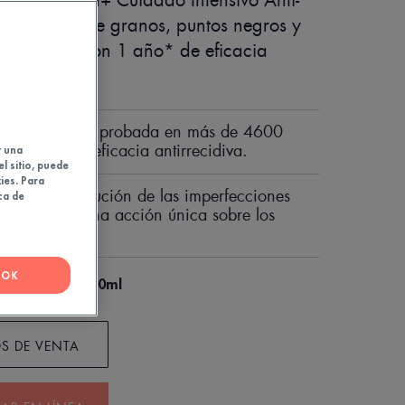
Comedomed+ Cuidado Intensivo Anti-
ones, combate granos, puntos negros y
de la raíz con 1 año* de eficacia
va
ión de Avene probada en más de 4600
n 1 año* de eficacia antirrecidiva.
y una
el sitio, puede
ies. Para
al de la evolución de las imperfecciones
ca de
z, gracias a una acción única sobre los
ones.
OK
30ml
sificador
S DE VENTA