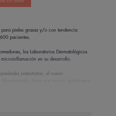
R EN LÍNEA
 para pieles grasas y/o con tendencia
600 pacientes.
omedones, los Laboratorios Dermatológicos
microinflamación en su desarrollo.
piedades patentadas, el nuevo
Niacinamida, tiene una acción global para
raíz. Reduce los granos, puntos negros y
de acción antirrecidiva.
ientes activos dermatológicos con: