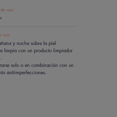
 de uso
a en la experiencia de los
ia
 unos resultados rápidos y
as imperfecciones visibles e
e uso
visibles.
ñana y noche sobre la piel
e limpia con un producto limpiador
.
izarse solo o en combinación con un
to antiimperfecciones.
***