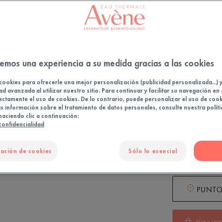
Cleanance 
imperfecci
marcas des
antirrecidi
emos una experiencia a su medida gracias a las cookies
Una innovac
pacientes co
cookies para ofrecerle una mejor personalización (publicidad personalizada...) 
ad avanzada al utilizar nuestro sitio. Para continuar y facilitar su navegación en 
ectamente el uso de cookies. De lo contrario, puede personalizar el uso de cook
Cuidado glob
 información sobre el tratamiento de datos personales, consulte nuestra políti
haciendo clic a continuación:
desde la raí
 confidencialidad
microcomed
ación de cookies
Sólo lo esencial
Envase con do
PUNTO