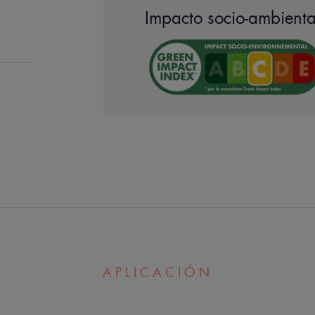
- 25 % Comedoclastin™** : con activi
Impacto socio-ambienta
imperfecciones.
- 4 % Niacinamida: mejora el aspecto
imperfecciones.
Con Agua termal de Avène calmante.
Una textura de gel en crema ligera, h
un acabado no graso. Aplicar por la 
previamente limpia con un producto li
años, solo o en combinación con un 
APLICACIÓN
EN PALABRAS