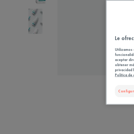
Le ofrec
Utilizamos 
funcionalid
aceptar dir
obtener más
privacidad 
Política de
Configur