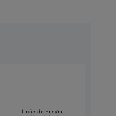
amientos antiimperfecciones hasta 1 año
 del producto**
TOS
ón con un medicamento antiimperfecciones,
1 año de acción