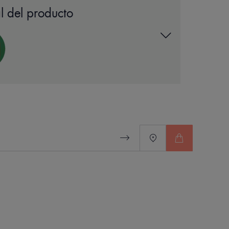
dad seborreductora, reduce las
l del producto
 de los poros y reduce las marcas de
idratante que se absorbe rápidamente, con
mañana y por la noche sobre la piel
mpiador Cleanance. Utilizar a partir de los 9
medicamento antiimperfecciones.
 DE NUESTRO EXPERTO