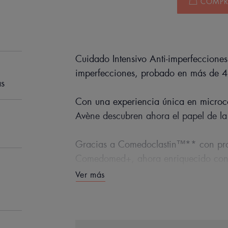
COMPRA
Cuidado Intensivo Anti-imperfecciones
imperfecciones, probado en más de 4
as
Con una experiencia única en microc
Avène descubren ahora el papel de la 
Gracias a Comedoclastin™** con pro
Comedomed+, ahora enriquecido con 
combatir las imperfecciones desde la 
Ver más
marcas de imperfecciones con 1 año* 
La fórmula está concentrada en ingred