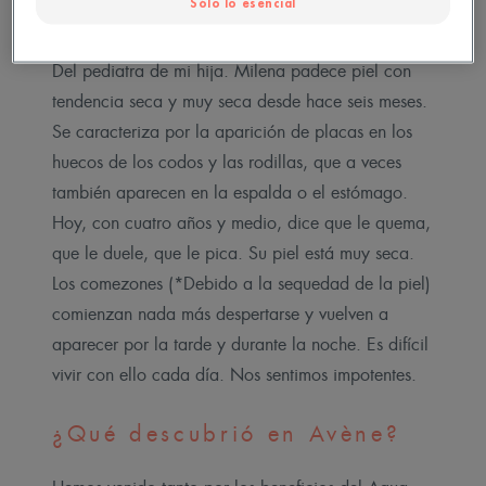
Sólo lo esencial
Hidroterapia de Avène?
Del pediatra de mi hija. Milena padece piel con
tendencia seca y muy seca desde hace seis meses.
Se caracteriza por la aparición de placas en los
huecos de los codos y las rodillas, que a veces
también aparecen en la espalda o el estómago.
Hoy, con cuatro años y medio, dice que le quema,
que le duele, que le pica. Su piel está muy seca.
Los comezones (*Debido a la sequedad de la piel)
comienzan nada más despertarse y vuelven a
aparecer por la tarde y durante la noche. Es difícil
vivir con ello cada día. Nos sentimos impotentes.
¿Qué descubrió en Avène?