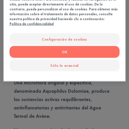
sitio, puede aceptar directamente el uso de cookies. De lo
el agua termal y el agua mineral.
contrario, puede personalizar el uso de cookies. Para obtener más
información sobre el tratamiento de datos personales, consulte
nuestra política de privacidad haciendo clic a continuación:
Política de confidencialidad
Configuración de cookies
OK
2. Una fuente de principios
Sólo lo esencial
activos posbióticos
Una microflora original y específica,
denominada Aquaphilus Dolomiae, produce
las sustancias activas requilibrantes,
antinflamatorias y antirritantes del Agua
Termal de Avène.